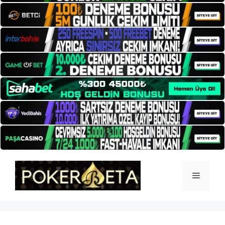
İçeriğe
atla
Menü