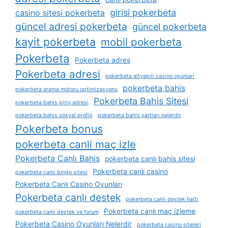
girisi pokerbeta
casino sitesi pokerbeta
güncel adresi pokerbeta
güncel pokerbeta
kayit pokerbeta
mobil pokerbeta
Pokerbeta
Pokerbeta adres
Pokerbeta adresi
pokerbeta altyapılı casino oyunları
pokerbeta bahis
pokerbeta arama motoru optimizasyonu
Pokerbeta Bahis Sitesi
pokerbeta bahis giriş adresi
pokerbeta bahis sosyal profili
pokerbeta bahis şartları nelerdir
Pokerbeta bonus
pokerbeta canli maç izle
Pokerbeta Canlı Bahis
pokerbeta canlı bahis sitesi
Pokerbeta canlı casino
pokerbeta canlı bingo sitesi
Pokerbeta Canlı Casino Oyunları
Pokerbeta canlı destek
pokerbeta canlı destek hattı
Pokerbeta canlı maç izleme
pokerbeta canlı destek ve forum
Pokerbeta Casino Oyunları Nelerdir
pokerbeta casino siteleri