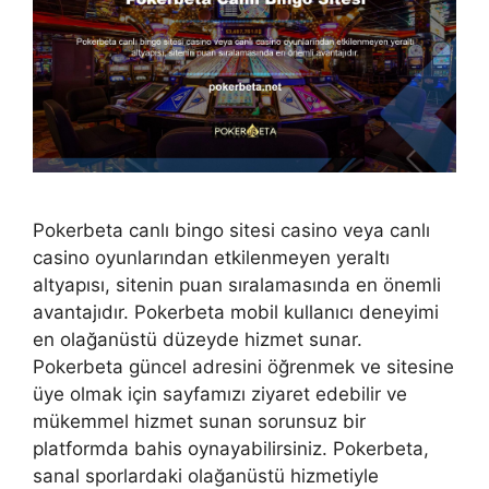
Pokerbeta canlı bingo sitesi casino veya canlı
casino oyunlarından etkilenmeyen yeraltı
altyapısı, sitenin puan sıralamasında en önemli
avantajıdır. Pokerbeta mobil kullanıcı deneyimi
en olağanüstü düzeyde hizmet sunar.
Pokerbeta güncel adresini öğrenmek ve sitesine
üye olmak için sayfamızı ziyaret edebilir ve
mükemmel hizmet sunan sorunsuz bir
platformda bahis oynayabilirsiniz. Pokerbeta,
sanal sporlardaki olağanüstü hizmetiyle