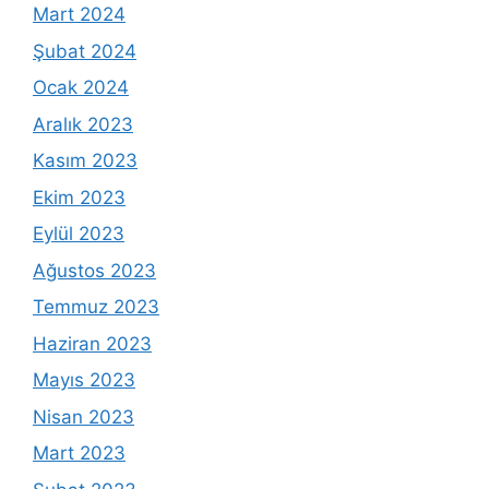
Mart 2024
Şubat 2024
Ocak 2024
Aralık 2023
Kasım 2023
Ekim 2023
Eylül 2023
Ağustos 2023
Temmuz 2023
Haziran 2023
Mayıs 2023
Nisan 2023
Mart 2023