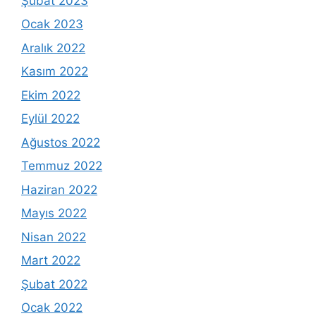
Şubat 2023
Ocak 2023
Aralık 2022
Kasım 2022
Ekim 2022
Eylül 2022
Ağustos 2022
Temmuz 2022
Haziran 2022
Mayıs 2022
Nisan 2022
Mart 2022
Şubat 2022
Ocak 2022