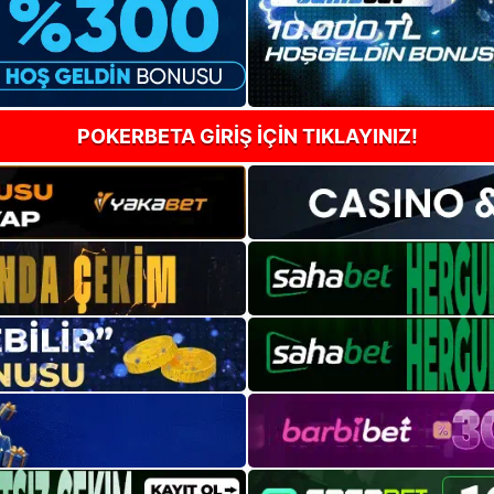
POKERBETA GİRİŞ İÇİN TIKLAYINIZ!