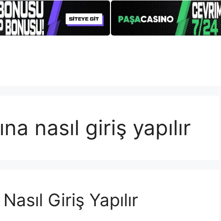
a nasıl giriş yapılır
asıl Giriş Yapılır