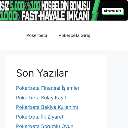
Pokerbeta
Pokerbeta Giriş
Son Yazılar
Pokerbeta Finansal İşlemler
Pokerbeta Kolay Kayıt
Pokerbeta Bakiye Kullanımı
Pokerbeta İlk Ziyaret
Pokerbeta Sorumlu Oyun