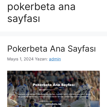
pokerbeta ana
sayfası
Pokerbeta Ana Sayfası
Mayıs 1, 2024
Yazarı:
admin