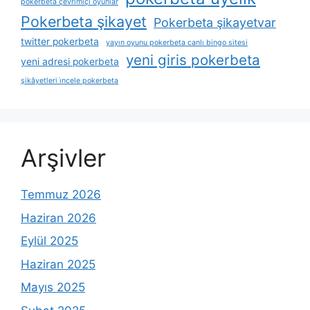
pokerbeta çevrimiçi oyunlar
Pokerbeta şikayet
Pokerbeta şikayetvar
twitter pokerbeta
yayın oyunu pokerbeta canlı bingo sitesi
yeni giris pokerbeta
yeni adresi pokerbeta
şikâyetleri i̇ncele pokerbeta
Arşivler
Temmuz 2026
Haziran 2026
Eylül 2025
Haziran 2025
Mayıs 2025