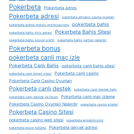
Pokerbeta
Pokerbeta adres
Pokerbeta adresi
pokerbeta altyapılı casino oyunları
pokerbeta bahis
pokerbeta arama motoru optimizasyonu
Pokerbeta Bahis Sitesi
pokerbeta bahis giriş adresi
pokerbeta bahis sosyal profili
pokerbeta bahis şartları nelerdir
Pokerbeta bonus
pokerbeta canli maç izle
Pokerbeta Canlı Bahis
pokerbeta canlı bahis sitesi
Pokerbeta canlı casino
pokerbeta canlı bingo sitesi
Pokerbeta Canlı Casino Oyunları
Pokerbeta canlı destek
pokerbeta canlı destek hattı
Pokerbeta canlı maç izleme
pokerbeta canlı destek ve forum
Pokerbeta Casino Oyunları Nelerdir
pokerbeta casino siteleri
Pokerbeta Casino Sitesi
pokerbeta casino web sitesi
pokerbeta erişebilirsiniz
Pokerbeta gerçek adresi
pokerbeta espor bölümü