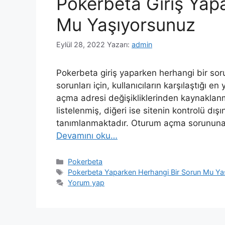
Pokerbeta Giriş Yap
Mu Yaşıyorsunuz
Eylül 28, 2022
Yazarı:
admin
Pokerbeta giriş yaparken herhangi bir s
sorunları için, kullanıcıların karşılaştığı e
açma adresi değişikliklerinden kaynaklanma
listelenmiş, diğeri ise sitenin kontrolü d
tanımlanmaktadır. Oturum açma sorununa 
Devamını oku…
Kategoriler
Pokerbeta
Etiketler
Pokerbeta Yaparken Herhangi Bir Sorun Mu Ya
Yorum yap