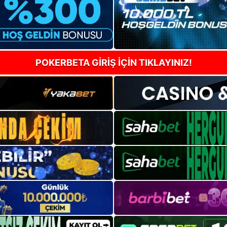
POKERBETA GİRİŞ İÇİN TIKLAYINIZ!