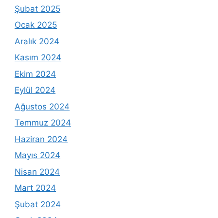
Şubat 2025
Ocak 2025
Aralık 2024
Kasım 2024
Ekim 2024
Eylül 2024
Ağustos 2024
Temmuz 2024
Haziran 2024
Mayıs 2024
Nisan 2024
Mart 2024
Şubat 2024