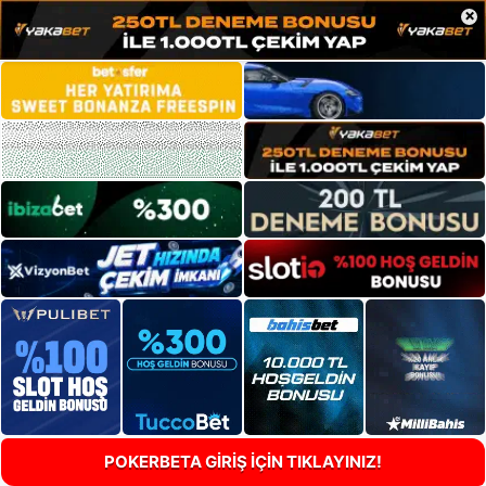
×
POKERBETA GİRİŞ İÇİN TIKLAYINIZ!