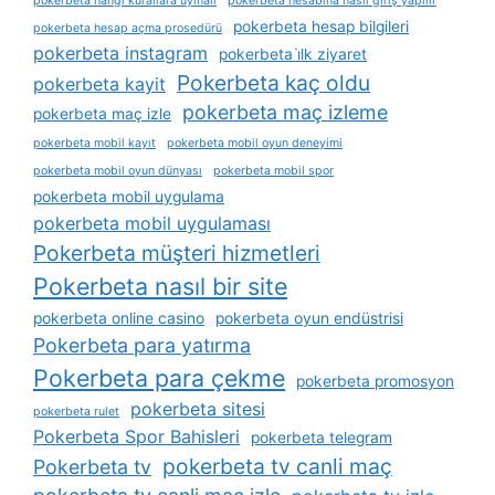
pokerbeta hangi kurallara uymalı
pokerbeta hesabına nasıl giriş yapılır
pokerbeta hesap bilgileri
pokerbeta hesap açma prosedürü
pokerbeta instagram
pokerbeta i̇lk ziyaret
Pokerbeta kaç oldu
pokerbeta kayit
pokerbeta maç izleme
pokerbeta maç izle
pokerbeta mobil kayıt
pokerbeta mobil oyun deneyimi
pokerbeta mobil oyun dünyası
pokerbeta mobil spor
pokerbeta mobil uygulama
pokerbeta mobil uygulaması
Pokerbeta müşteri hizmetleri
Pokerbeta nasıl bir site
pokerbeta online casino
pokerbeta oyun endüstrisi
Pokerbeta para yatırma
Pokerbeta para çekme
pokerbeta promosyon
pokerbeta sitesi
pokerbeta rulet
Pokerbeta Spor Bahisleri
pokerbeta telegram
pokerbeta tv canli maç
Pokerbeta tv