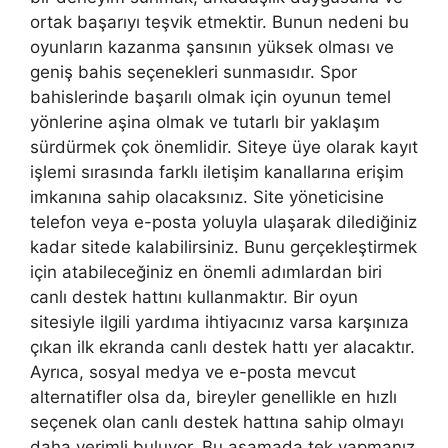
ortak başarıyı teşvik etmektir. Bunun nedeni bu
oyunların kazanma şansının yüksek olması ve
geniş bahis seçenekleri sunmasıdır. Spor
bahislerinde başarılı olmak için oyunun temel
yönlerine aşina olmak ve tutarlı bir yaklaşım
sürdürmek çok önemlidir. Siteye üye olarak kayıt
işlemi sırasında farklı iletişim kanallarına erişim
imkanına sahip olacaksınız. Site yöneticisine
telefon veya e-posta yoluyla ulaşarak dilediğiniz
kadar sitede kalabilirsiniz. Bunu gerçekleştirmek
için atabileceğiniz en önemli adımlardan biri
canlı destek hattını kullanmaktır. Bir oyun
sitesiyle ilgili yardıma ihtiyacınız varsa karşınıza
çıkan ilk ekranda canlı destek hattı yer alacaktır.
Ayrıca, sosyal medya ve e-posta mevcut
alternatifler olsa da, bireyler genellikle en hızlı
seçenek olan canlı destek hattına sahip olmayı
daha verimli buluyor. Bu aşamada tek yapmanız