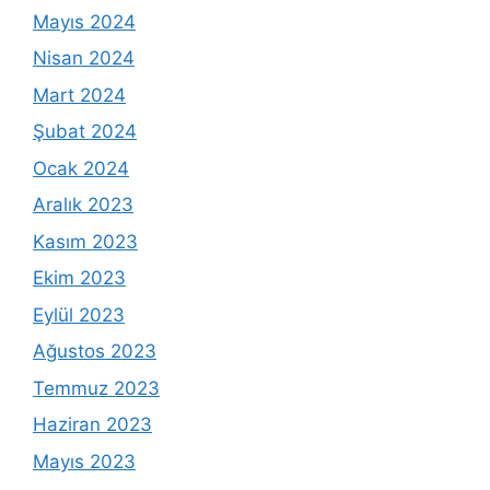
Mayıs 2024
Nisan 2024
Mart 2024
Şubat 2024
Ocak 2024
Aralık 2023
Kasım 2023
Ekim 2023
Eylül 2023
Ağustos 2023
Temmuz 2023
Haziran 2023
Mayıs 2023