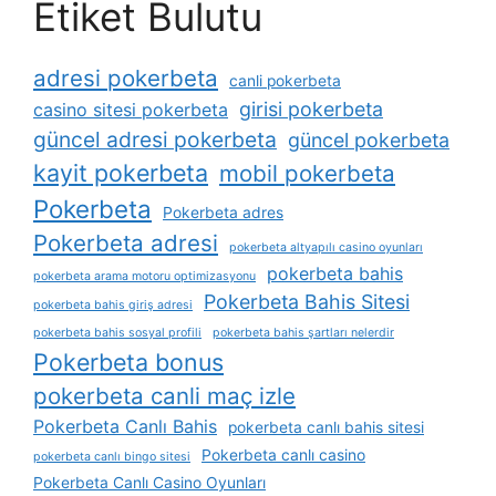
Etiket Bulutu
adresi pokerbeta
canli pokerbeta
girisi pokerbeta
casino sitesi pokerbeta
güncel adresi pokerbeta
güncel pokerbeta
kayit pokerbeta
mobil pokerbeta
Pokerbeta
Pokerbeta adres
Pokerbeta adresi
pokerbeta altyapılı casino oyunları
pokerbeta bahis
pokerbeta arama motoru optimizasyonu
Pokerbeta Bahis Sitesi
pokerbeta bahis giriş adresi
pokerbeta bahis sosyal profili
pokerbeta bahis şartları nelerdir
Pokerbeta bonus
pokerbeta canli maç izle
Pokerbeta Canlı Bahis
pokerbeta canlı bahis sitesi
Pokerbeta canlı casino
pokerbeta canlı bingo sitesi
Pokerbeta Canlı Casino Oyunları