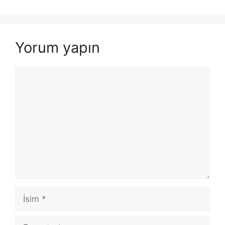
Yorum yapın
Yorum
İsim
E-