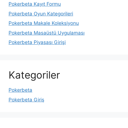
Pokerbeta Kayıt Formu
Pokerbeta Oyun Kategorileri
Pokerbeta Makale Koleksiyonu
Pokerbeta Masaüstü Uygulaması
Pokerbeta Piyasası Girişi
Kategoriler
Pokerbeta
Pokerbeta Giriş