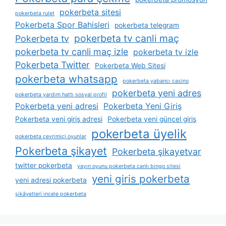
pokerbeta sitesi
pokerbeta rulet
Pokerbeta Spor Bahisleri
pokerbeta telegram
pokerbeta tv canli maç
Pokerbeta tv
pokerbeta tv canli maç izle
pokerbeta tv izle
Pokerbeta Twitter
Pokerbeta Web Sitesi
pokerbeta whatsapp
pokerbeta yabancı casino
pokerbeta yeni adres
pokerbeta yardım hattı sosyal profil
Pokerbeta yeni adresi
Pokerbeta Yeni Giriş
Pokerbeta yeni giriş adresi
Pokerbeta yeni güncel giriş
pokerbeta üyelik
pokerbeta çevrimiçi oyunlar
Pokerbeta şikayet
Pokerbeta şikayetvar
twitter pokerbeta
yayın oyunu pokerbeta canlı bingo sitesi
yeni giris pokerbeta
yeni adresi pokerbeta
şikâyetleri i̇ncele pokerbeta