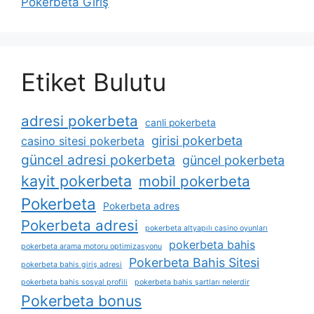
Pokerbeta Giriş
Etiket Bulutu
adresi pokerbeta
canli pokerbeta
girisi pokerbeta
casino sitesi pokerbeta
güncel adresi pokerbeta
güncel pokerbeta
kayit pokerbeta
mobil pokerbeta
Pokerbeta
Pokerbeta adres
Pokerbeta adresi
pokerbeta altyapılı casino oyunları
pokerbeta bahis
pokerbeta arama motoru optimizasyonu
Pokerbeta Bahis Sitesi
pokerbeta bahis giriş adresi
pokerbeta bahis sosyal profili
pokerbeta bahis şartları nelerdir
Pokerbeta bonus