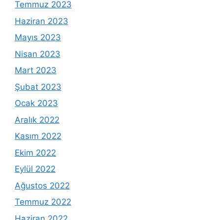
Temmuz 2023
Haziran 2023
Mayıs 2023
Nisan 2023
Mart 2023
Şubat 2023
Ocak 2023
Aralık 2022
Kasım 2022
Ekim 2022
Eylül 2022
Ağustos 2022
Temmuz 2022
Haziran 2022