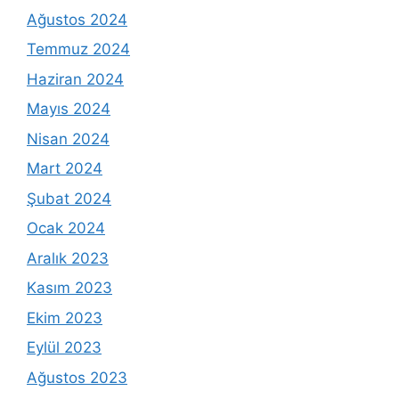
Ağustos 2024
Temmuz 2024
Haziran 2024
Mayıs 2024
Nisan 2024
Mart 2024
Şubat 2024
Ocak 2024
Aralık 2023
Kasım 2023
Ekim 2023
Eylül 2023
Ağustos 2023