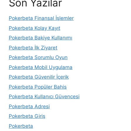
Son Yazılar
Pokerbeta Finansal İşlemler
Pokerbeta Kolay Kayıt
Pokerbeta Bakiye Kullanımı
Pokerbeta İlk Ziyaret
Pokerbeta Sorumlu Oyun
Pokerbeta Mobil Uygulama
Pokerbeta Güvenilir İçerik
Pokerbeta Popüler Bahis
Pokerbeta Kullanıcı Güvencesi
Pokerbeta Adresi
Pokerbeta Giriş
Pokerbeta