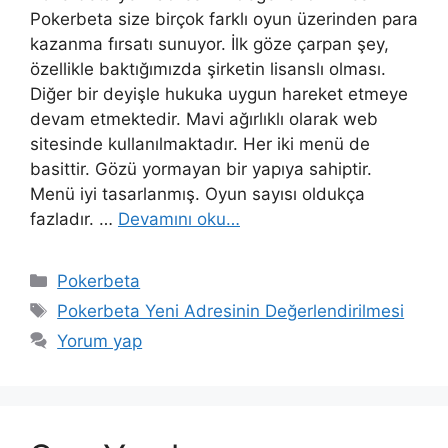
Pokerbeta size birçok farklı oyun üzerinden para
kazanma fırsatı sunuyor. İlk göze çarpan şey,
özellikle baktığımızda şirketin lisanslı olması.
Diğer bir deyişle hukuka uygun hareket etmeye
devam etmektedir. Mavi ağırlıklı olarak web
sitesinde kullanılmaktadır. Her iki menü de
basittir. Gözü yormayan bir yapıya sahiptir.
Menü iyi tasarlanmış. Oyun sayısı oldukça
fazladır. …
Devamını oku…
Kategoriler
Pokerbeta
Etiketler
Pokerbeta Yeni Adresinin Değerlendirilmesi
Yorum yap